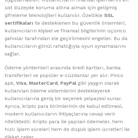
üst düzeyde koruma altına almak için gelişmiş
şifreleme teknolojileri kullanılır. Özellikle
SSL
sertifikaları
ile desteklenen bu güvenlik önlemleri,
kullanıcıların kişisel ve finansal bilgilerinin üçüncü
şahıslar tarafından ele geçirilmesini engeller. Bu da
kullanıcıların gönül rahatlığıyla oyun oynamalarını
sağlar.
Ödeme yöntemleri arasında kredi kartları, banka
transferleri ve popüler e-cüzdanlar yer alır. Pinco
apk,
Visa
,
MasterCard
,
PayPal
gibi yaygın olarak
kullanılan ödeme sistemlerini destekleyerek
kullanıcılarına geniş bir seçenek yelpazesi sunar.
Ayrıca, kripto para birimlerinin de kabul edilmesi,
modern kullanıcıların ihtiyaçlarına cevap verir
niteliktedir. Kripto para ile yapılan ödemeler, hem
hızlı işlem süreleri hem de düşük işlem ücretleri ile
dikkat çeker.