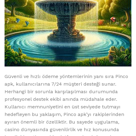
Güvenli ve hızlı ödeme yöntemlerinin yanı sıra Pinco
apk, kullanıcılarına 7/24 müşteri desteği sunar.
Herhangi bir sorunla karşılaşılması durumunda
profesyonel destek ekibi anında müdahale eder.
Kullanıcı memnuniyetini en üst seviyede tutmayı
hedefleyen bu yaklaşım, Pinco apk’yı rakiplerinden
ayıran önemli bir özelliktir. Bu sayede uygulama,
casino dünyasında güvenilirlik ve hız konusunda