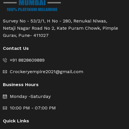
Survey No - 53/2/1, H No - 280, Renukai Niwas,
Netaji Nagar Road No 2, Kate Puram Chowk, Pimple
Gurav, Pune- 411027
Contact Us
+91 8828609889
Crockeryempire2021@gmail.com
Business Hours
Monday -Saturday
10:00 PM - 07:00 PM
Quick Links