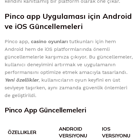
kendini kanıtlamış bir platform olarak öne çıkar.
Pinco app Uygulaması için Android
ve iOS Güncellemeleri
Pinco app,
casino oyunları
tutkunları için hem
Android hem de iOS platformlarında önemli
güncellemelerle karşımıza çıkıyor. Bu güncellemeler,
kullanıcı deneyimini artırmak ve uygulamanın
performansını optimize etmek amacıyla tasarlandı.
Yeni özellikler
, kullanıcıların oyun keyfini en üst
seviyeye taşırken, aynı zamanda güvenlik önlemleri
de geliştirildi.
Pinco App Güncellemeleri
ANDROID
IOS
ÖZELLIKLER
VERSIYONU
VERSIYONU