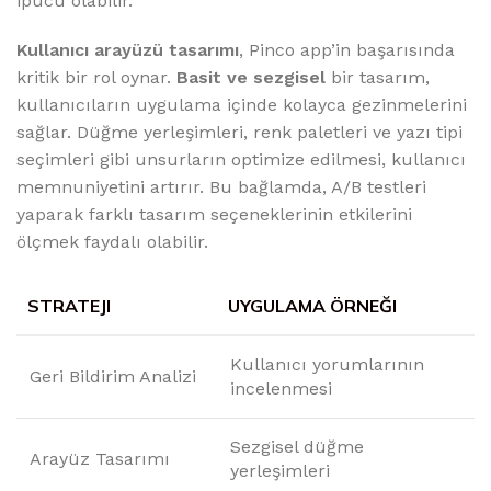
ipucu olabilir.
Kullanıcı arayüzü tasarımı
, Pinco app’in başarısında
kritik bir rol oynar.
Basit ve sezgisel
bir tasarım,
kullanıcıların uygulama içinde kolayca gezinmelerini
sağlar. Düğme yerleşimleri, renk paletleri ve yazı tipi
seçimleri gibi unsurların optimize edilmesi, kullanıcı
memnuniyetini artırır. Bu bağlamda, A/B testleri
yaparak farklı tasarım seçeneklerinin etkilerini
ölçmek faydalı olabilir.
STRATEJI
UYGULAMA ÖRNEĞI
Kullanıcı yorumlarının
Geri Bildirim Analizi
incelenmesi
Sezgisel düğme
Arayüz Tasarımı
yerleşimleri