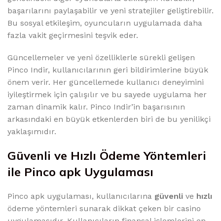
başarılarını paylaşabilir ve yeni stratejiler geliştirebilir.
Bu sosyal etkileşim, oyuncuların uygulamada daha
fazla vakit geçirmesini teşvik eder.
Güncellemeler ve yeni özelliklerle sürekli gelişen
Pinco Indir, kullanıcılarının geri bildirimlerine büyük
önem verir. Her güncellemede kullanıcı deneyimini
iyileştirmek için çalışılır ve bu sayede uygulama her
zaman dinamik kalır. Pinco Indir’in başarısının
arkasındaki en büyük etkenlerden biri de bu yenilikçi
yaklaşımıdır.
Güvenli ve Hızlı Ödeme Yöntemleri
ile Pinco apk Uygulaması
Pinco apk uygulaması, kullanıcılarına
güvenli
ve
hızlı
ödeme yöntemleri sunarak dikkat çeken bir casino
uygulamasıdır. Kullanıcıların finansal işlemlerini en