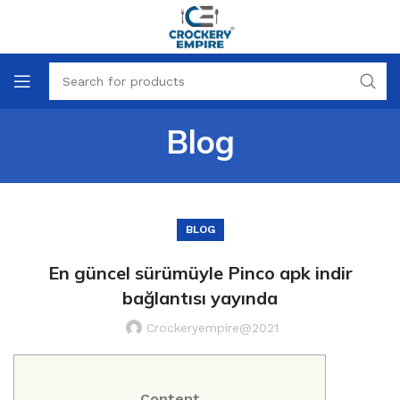
Blog
BLOG
En güncel sürümüyle Pinco apk indir
bağlantısı yayında
Crockeryempire@2021
Content