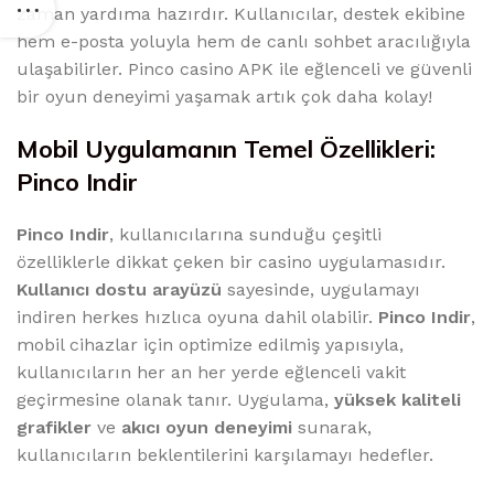
zaman yardıma hazırdır. Kullanıcılar, destek ekibine
hem e-posta yoluyla hem de canlı sohbet aracılığıyla
ulaşabilirler. Pinco casino APK ile eğlenceli ve güvenli
bir oyun deneyimi yaşamak artık çok daha kolay!
Mobil Uygulamanın Temel Özellikleri:
Pinco Indir
Pinco Indir
, kullanıcılarına sunduğu çeşitli
özelliklerle dikkat çeken bir casino uygulamasıdır.
Kullanıcı dostu arayüzü
sayesinde, uygulamayı
indiren herkes hızlıca oyuna dahil olabilir.
Pinco Indir
,
mobil cihazlar için optimize edilmiş yapısıyla,
kullanıcıların her an her yerde eğlenceli vakit
geçirmesine olanak tanır. Uygulama,
yüksek kaliteli
grafikler
ve
akıcı oyun deneyimi
sunarak,
kullanıcıların beklentilerini karşılamayı hedefler.