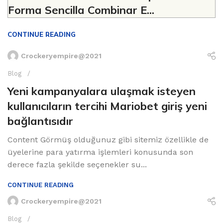
Forma Sencilla Combinar E...
CONTINUE READING
Crockeryempire@2021
Blog
Yeni kampanyalara ulaşmak isteyen
kullanıcıların tercihi Mariobet giriş yeni
bağlantısıdır
Content Görmüş olduğunuz gibi sitemiz özellikle de
üyelerine para yatırma işlemleri konusunda son
derece fazla şekilde seçenekler su...
CONTINUE READING
Crockeryempire@2021
Blog