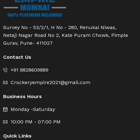
Survey No - 53/2/1, H No - 280, Renukai Niwas,
Netaji Nagar Road No 2, Kate Puram Chowk, Pimple
Gurav, Pune- 411027
Contact Us
+91 8828609889
Crockeryempire2021@gmail.com
Business Hours
Monday -Saturday
10:00 PM - 07:00 PM
Quick Links