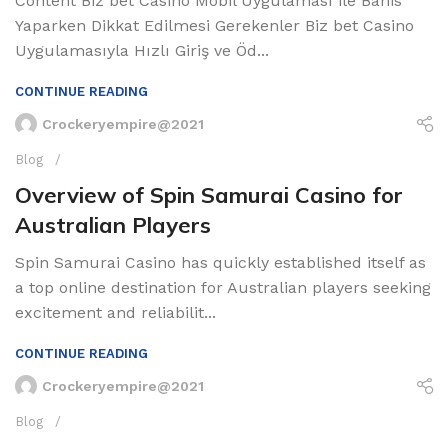
Content Biz bet Casino Mobil Uygulaması ile Bahis
Yaparken Dikkat Edilmesi Gerekenler Biz bet Casino
Uygulamasıyla Hızlı Giriş ve Öd...
CONTINUE READING
Crockeryempire@2021
Blog
Overview of Spin Samurai Casino for
Australian Players
Spin Samurai Casino has quickly established itself as
a top online destination for Australian players seeking
excitement and reliabilit...
CONTINUE READING
Crockeryempire@2021
Blog